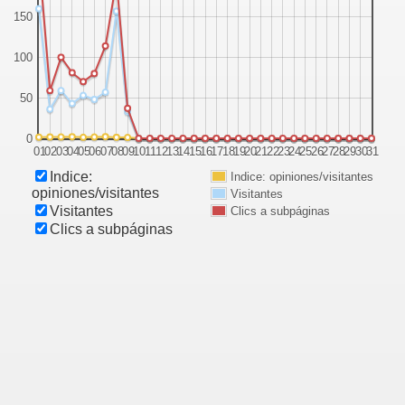
150
100
50
0
01
02
03
04
05
06
07
08
09
10
11
12
13
14
15
16
17
18
19
20
21
22
23
24
25
26
27
28
29
30
31
Indice:
Indice: opiniones/visitantes
opiniones/visitantes
Visitantes
Visitantes
Clics a subpáginas
Clics a subpáginas