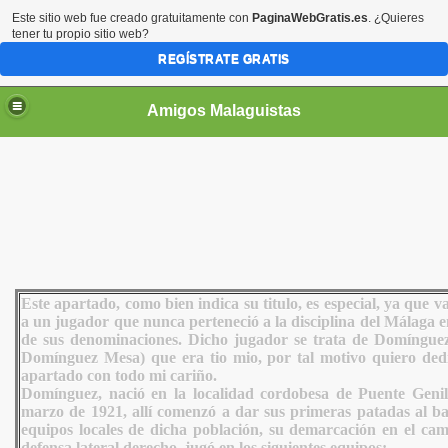
Este sitio web fue creado gratuitamente con
PaginaWebGratis.es
. ¿Quieres
tener tu propio sitio web?
REGÍSTRATE GRATIS
Amigos Malaguistas
Este apartado, como bien indica su titulo, es especial, ya que 
a un jugador que nunca perteneció a la disciplina del Málaga 
de sus denominaciones. Dicho jugador se trata de Domíngue
Domínguez Mesa) que era tio mio, por tal motivo quiero dedi
apartado con todo mi cariño.
Domínguez, nació en la localidad cordobesa de Puente Genil
marzo de 1921, allí comenzó a dar sus primeras patadas al ba
equipos locales de dicha población, su demarcación en el ca
defensa lateral derecho, jugó en los siguientes equipos: