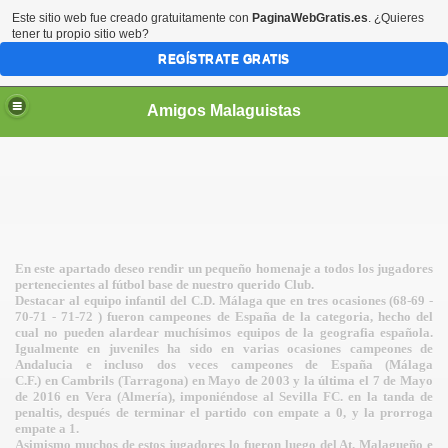
Este sitio web fue creado gratuitamente con
PaginaWebGratis.es
. ¿Quieres
tener tu propio sitio web?
REGÍSTRATE GRATIS
Amigos Malaguistas
En este apartado deseo rendir un pequeño homenaje a todos los jugadores
pertenecientes al fútbol base de nuestro querido Club.
Destacar al equipo infantil del C.D. Málaga que en tres ocasiones (68-69 -
70-71 - 71-72 ) fueron campeones de España de la categoria, hecho del
cual no pueden alardear muchísimos equipos de la geografia española.
Igualmente en juveniles ha sido en varias ocasiones campeones de
Andalucia e incluso dos veces campeones de España (Málaga
C.F.) en Cambrils (Tarragona) en Mayo de 2003 y la última el 7 de Mayo
de 2016 en Vera (Almería), imponiéndose al Sevilla FC. en la tanda de
penaltis, después de terminar el partido con empate a 0, y la prorroga
empate a 1.
Asimismo muchos de estos jugadores lo fueron luego del At. Malagueño e