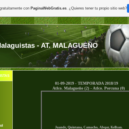
 gratuitamente con
PaginaWebGratis.es
. ¿Quieres tener tu propio sitio web?
alaguistas - AT. MALAGUEÑO
ISTAS
01-09-2019 -
TEMPORADA 2018/19
Atlco. Malagueño
(2) - Atlco. Porcuna (0)
ol
Juande, Quintana, Camacho, Abqar, Kellyan.