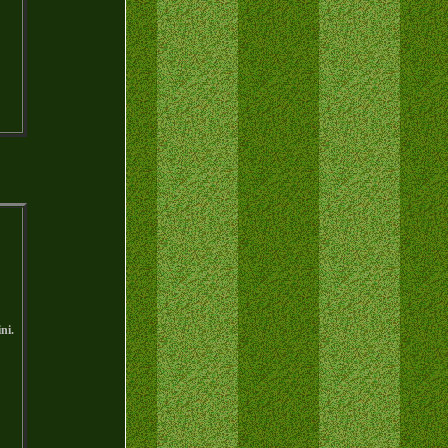
)
ni.