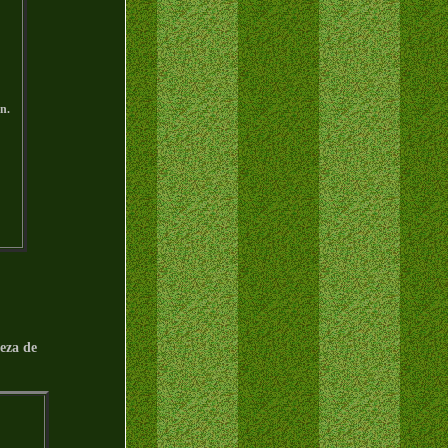
n.
eza de