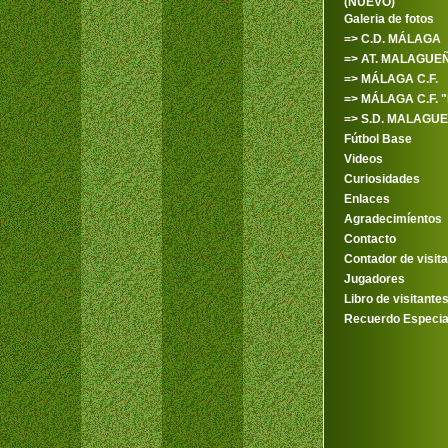
(NUEVO)
Galeria de fotos
=> C.D. MÁLAGA
=> AT. MALAGUE
=> MÁLAGA C.F.
=> MÁLAGA C.F. 
=> S.D. MALAGU
Fútbol Base
Videos
Curiosidades
Enlaces
Agradecimíentos
Contacto
Contador de visit
Jugadores
Libro de visitante
Recuerdo Especia