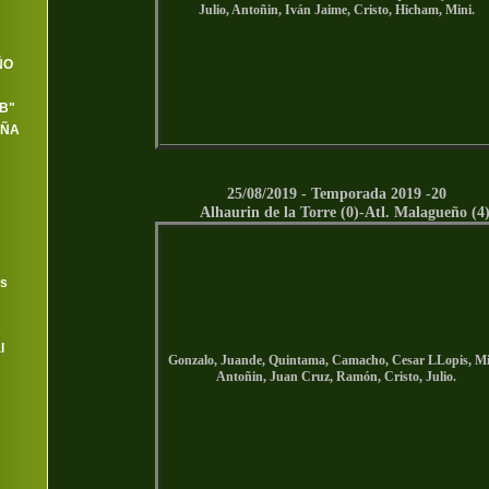
Julio, Antoñin, Iván Jaime, Cristo, Hicham, Mini.
ÑO
"B"
EÑA
25/08/2019 - Temporada 2019 -20
Alhaurin de la Torre (0)-
Atl. Malagueño
(4
as
s
l
Gonzalo, Juande, Quintama, Camacho, Cesar LLopis, Mi
Antoñin, Juan Cruz, Ramón, Cristo, Julio.