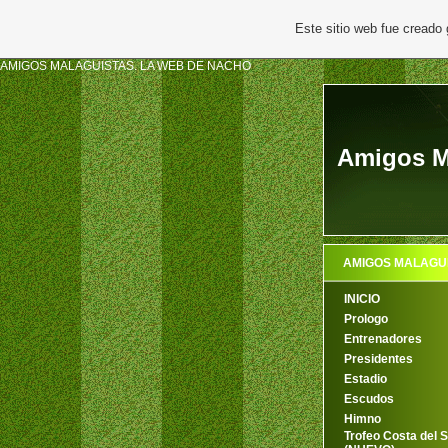
Este sitio web fue creado
AMIGOS MALAGUISTAS. LA WEB DE NACHO
Amigos M
AMIGOS MALAGU
INICIO
Prologo
Entrenadores
Presidentes
Estadio
Escudos
Himno
Trofeo Costa del S