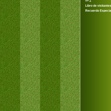
=> Z
Libro de visitante
Recuerdo Especia