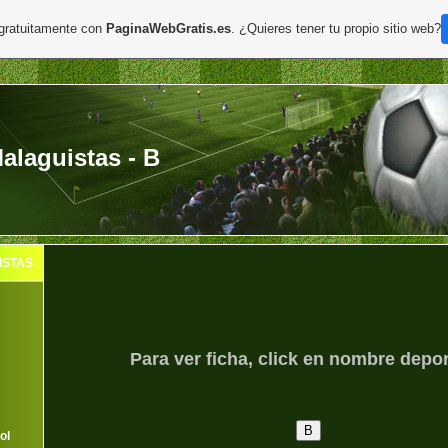
 gratuitamente con
PaginaWebGratis.es
. ¿Quieres tener tu propio sitio web?
laguistas - B
ISTAS
Para ver ficha, click en nombre depor
ol