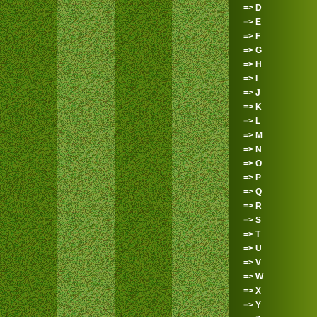
=> D
=> E
=> F
=> G
=> H
=> I
=> J
=> K
=> L
=> M
=> N
=> O
=> P
=> Q
=> R
=> S
=> T
=> U
=> V
=> W
=> X
=> Y