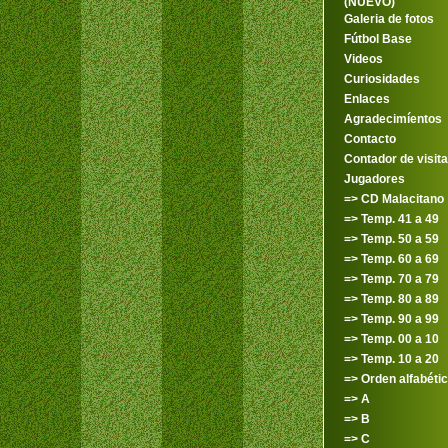
(NUEVO)
Galeria de fotos
Fútbol Base
Videos
Curiosidades
Enlaces
Agradecimíentos
Contacto
Contador de visit
Jugadores
=> CD Malacitano
=> Temp. 41 a 49
=> Temp. 50 a 59
=> Temp. 60 a 69
=> Temp. 70 a 79
=> Temp. 80 a 89
=> Temp. 90 a 99
=> Temp. 00 a 10
=> Temp. 10 a 20
=> Orden alfabéti
=> A
=> B
=> C