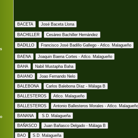
as
co