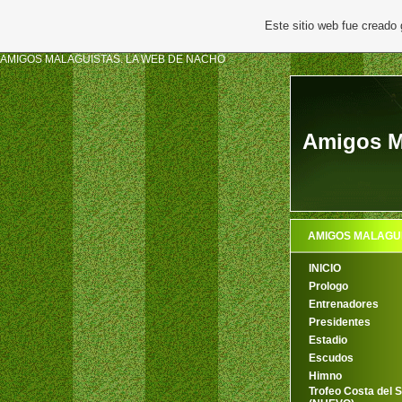
Este sitio web fue creado
AMIGOS MALAGUISTAS. LA WEB DE NACHO
Amigos Ma
AMIGOS MALAGU
INICIO
Prologo
Entrenadores
Presidentes
Estadio
Escudos
Himno
Trofeo Costa del S