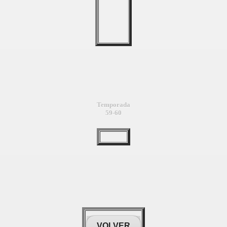
Temporada
59-60
VOLVER