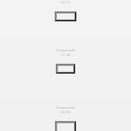
56-57
Temporada
57-58
Temporada
58-59