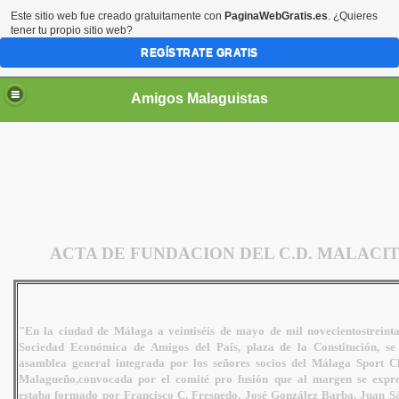
Este sitio web fue creado gratuitamente con
PaginaWebGratis.es
. ¿Quieres
tener tu propio sitio web?
REGÍSTRATE GRATIS
Amigos Malaguistas
ACTA DE FUNDACION DEL C.D. MALACI
"En la ciudad de Málaga a veintiséis de mayo de mil novecientos
treint
Sociedad Económica de Amigos del País, plaza de
la Constitución, se
asamblea general integrada por los
señores socios del Málaga Sport C
Malagueño,
convocada por el comité pro fusión que al margen se expr
estaba formado por Francisco C. Fresnedo, José González
Barba, Juan S