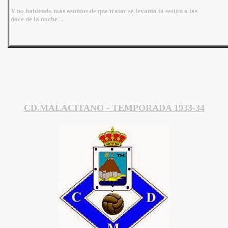
Y no habiendo más asuntos de que tratar se levantó la sesión a las
doce de la noche".
CD.MALACITANO - TEMPORADA 1933-34