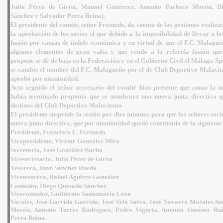
Julio Pérez de Girón, Manuel Gutiérrez, A
ntonio Pacheco Morón, D
Sánchez y Salvador Perea
Reina).
El presidente del comité, señor Fresnedo, da cuenta de las gestiones
realiza
la aprobación de los socios el que debido a la
imposibilidad de llevar a lo
fusión por causas de índole
económica y en virtud de que el F.C. Malague
algunos
elementos de gran valía y que yendo a la referida fusión qu
propone se dé de baja en la Federación y en el Gobierno Civil
el Málaga Sp
se cambie el nombre del F.C. Malagueño
por el de Club Deportivo Malacita
aprobó por
unanimidad.
Acto seguido el señor secretario del comité hizo presente que como la
m
había terminado proponía que se nombrara una nueva
junta directiva q
destinos del Club Deportivo Malacitano.
El presidente suspende la sesión por diez minutos para que los señores
soc
nueva junta directiva, que por unanimidad quedó
constituida de la siguient
Presidente, Francisco C. Fresnedo
Vicepresidente, Vicente González
Mira
Secretario, José González Barba
Vicesecretario, Julio Pérez de
Girón
Tesorero, Juan Sánchez Rueda
Vicetesorero, Rafael Aguirre
González
Contador, Diego Quesada Sánchez
Vicecontador, Guillermo
Santamaría León
Vocales, José Garrido Garrido, José Vela Salva, José
Navarro Morales An
Morón, Antonio Torres
Rodríguez, Pedro Viguría, Antonio Jiménez Ru
Perea
Reina.