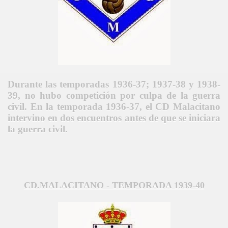
Durante las temporadas 1936-37; 1937-38 y 1938-
39, no hubo competición por culpa de la guerra
civil. En la temporada 1936-37, el CD Malacitano
intervino en dos encuentros antes de que se iniciara
la guerra civil.
CD.MALACITANO - TEMPORADA 1939-40