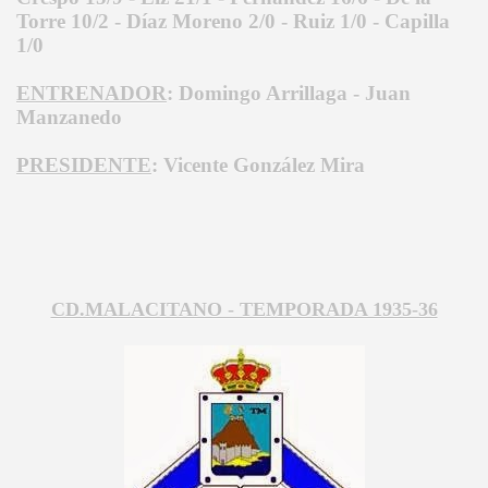
Torre 10/2 - Díaz Moreno 2/0 - Ruiz 1/0 - Capilla
1/0
ENTRENADOR
: Domingo Arrillaga - Juan
Manzanedo
PRESIDENTE
: Vicente González Mira
CD.MALACITANO - TEMPORADA 1935-36