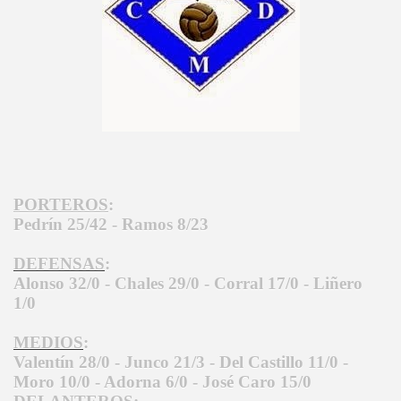
PORTEROS
:
Pedrín 25/42 - Ramos 8/23
DEFENSAS
:
Alonso 32/0 - Chales 29/0 - Corral 17/0 - Liñero
1/0
MEDIOS
:
Valentín 28/0 - Junco 21/3 - Del Castillo 11/0 -
Moro 10/0 - Adorna 6/0 - José Caro 15/0