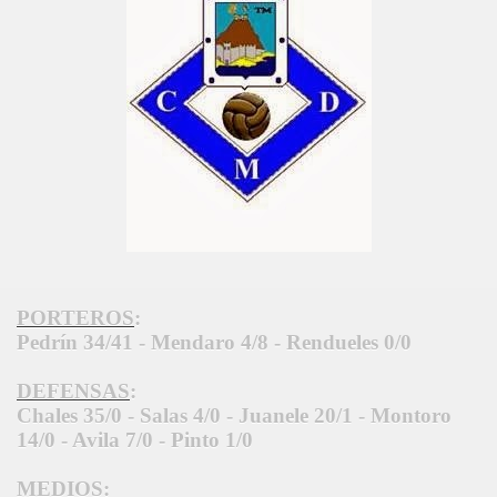
PORTEROS
:
Pedrín 34/41 - Mendaro 4/8 - Rendueles 0/0
DEFENSAS
:
Chales 35/0 - Salas 4/0 - Juanele 20/1 - Montoro
14/0 - Avila 7/0 - Pinto 1/0
MEDIOS
: