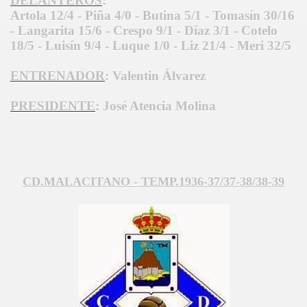
DELANTEROS
:
Artola 12/4 - Piña 4/0 - Butina 5/1 - Tomasín 30/16
- Langarita 15/6 - Crespo 9/1 - Díaz 3/1 - Cotelo
18/5 - Luisín 9/4 - Luque 1/0 - Liz 21/4 - Meri 32/5
ENTRENADOR
: Valentin Álvarez
PRESIDENTE
: José Atencia Molina
CD.MALACITANO - TEMP.1936-37/37-38/38-39