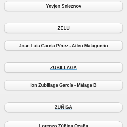
Yevjen Seleznov
ZELU
Jose Luis García Pérez - Atlco.Malagueño
ZUBILLAGA
Ion Zubillaga García - Málaga B
ZUÑIGA
Lorenzo Zúñiga Ocaña